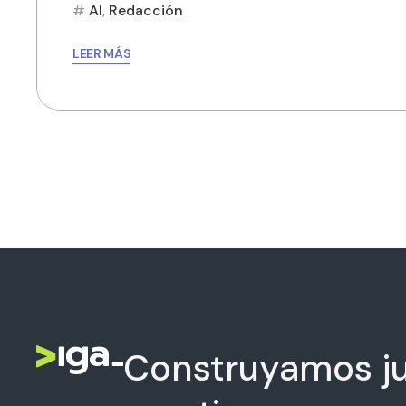
AI
,
Redacción
LEER MÁS
Construyamos ju