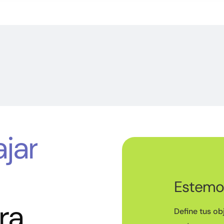
ajar
Estemo
ra
Define tus ob